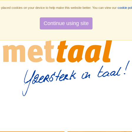
placed cookies on your device to help make this website better. You can view our
cookie pol
Diensten
Methuiswerk.nl
Over ons
O
Continue using site