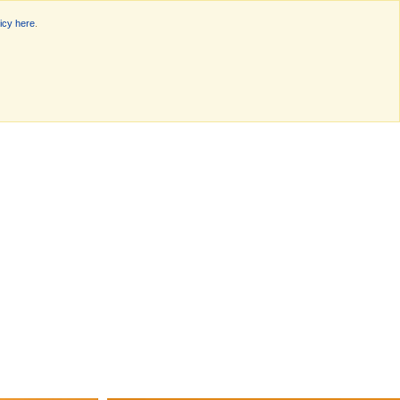
icy here
.
rganisatie
Nieuws
Offerte
Contact