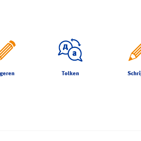
geren
Tolken
Schri