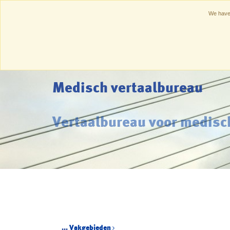
We have 
Home
Medisch vertaalbureau
Vertaalbureau voor medisc
...
Vakgebieden