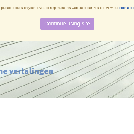
placed cookies on your device to help make this website better. You can view our
cookie pol
Diensten
Methuiswerk.nl
Over ons
O
Continue using site
he vertalingen