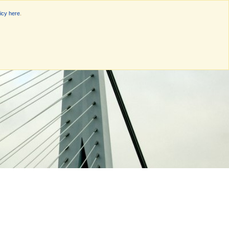
icy here
.
rganisatie
Nieuws
Offerte
Contact