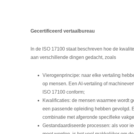
Gecertificeerd vertaalbureau
In de ISO 17100 staat beschreven hoe de kwalite
aan verschillende dingen gedacht, zoals
Vierogenprincipe: naar elke vertaling hebb
op mensen. Een AI-vertaling of machinevert
ISO 17100 conform;
Kwalificaties: de mensen waarmee wordt ge
een passende opleiding hebben gevolgd. Ee
combinatie met afgeronde specifieke vakge
Gestandaardiseerde processen: als voor ied
moet worden, is het veel makkelijker om de 