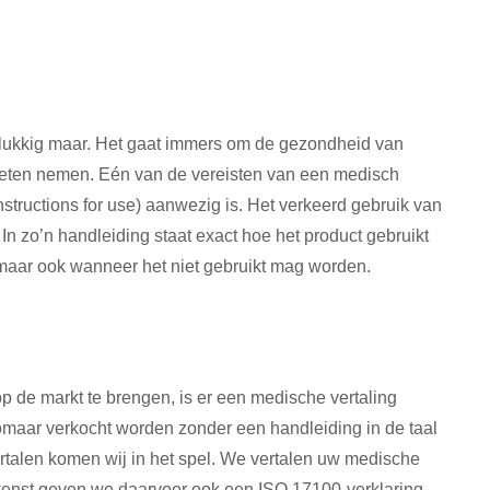
elukkig maar. Het gaat immers om de gezondheid van
moeten nemen. Eén van de vereisten van een medisch
nstructions for use) aanwezig is. Het verkeerd gebruik van
In zo’n handleiding staat exact hoe het product gebruikt
maar ook wanneer het niet gebruikt mag worden.
 de markt te brengen, is er een medische vertaling
omaar verkocht worden zonder een handleiding in de taal
vertalen komen wij in het spel. We vertalen uw medische
ewenst geven we daarvoor ook een ISO 17100-verklaring