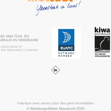
Fabriqué avec amour pour des gens formidables
© Webdesign&Meer Maastricht 2026