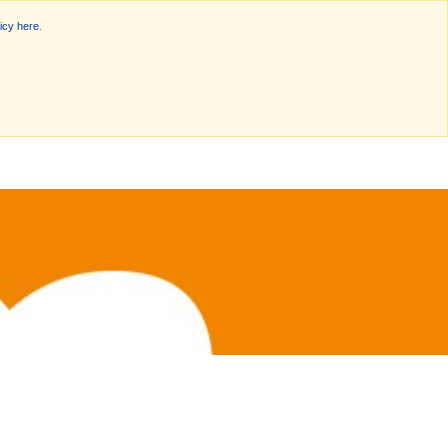
icy here
.
nisation
Actualités
Quote
Contact