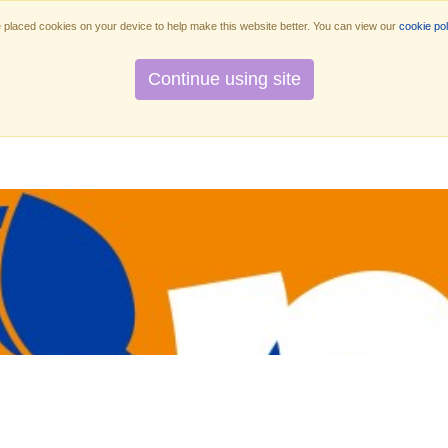
placed cookies on your device to help make this website better. You can view our
cookie pol
Continue using site
Nos services
Qui sommes-nous ?
Orga