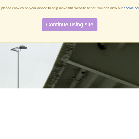
placed cookies on your device to help make this website better. You can view our
cookie pol
Diensten
Methuiswerk.nl
Over ons
O
Continue using site